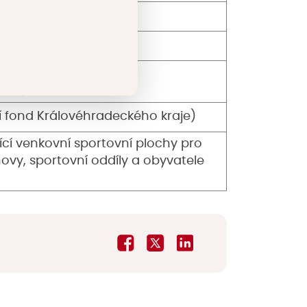
ičín)
enkova (2021)
eno)
nost)
ní fond Královéhradeckého kraje)
jící venkovní sportovní plochy pro
ovy, sportovní oddíly a obyvatele