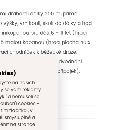
yřmi drahami délky 200 m, přímá
o výšky, vrh koulí, skok do dálky a hod
inikopanou pro děti 6 – 11 let (hrací
vně malou kopanou (hrací plocha 40 x
vací chodníček k běžecké dráze,
í, technické vybavení - odvodnění
 včetně kanalizačních přípojek),
okies)
byste na našich
valy se vám reklamy
yklí a nemuseli se
souborů cookies -
tím tlačítka „V
li smysluplné a
měnit na stránce