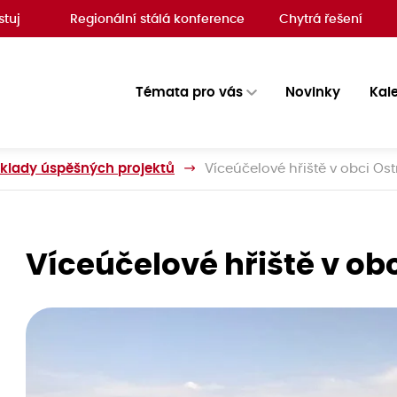
stuj
Regionální stálá konference
Chytrá řešení
Témata pro vás
Novinky
Kal
íklady úspěšných projektů
Víceúčelové hřiště v obci Os
Víceúčelové hřiště v ob