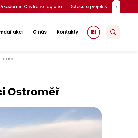
Akademie Chytrého regionu
Dotace a projekty
▼
endář akcí
O nás
Kontakty
troměř
ci Ostroměř