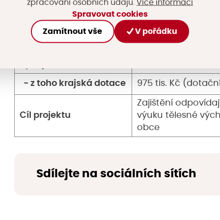
Více informací
zpracování osobních údajů.
Místo realizace
Nová Paka (okres J
Spravovat cookies
Zamítnout vše
V pořádku
Program
Program obnovy v
Celkové způsobilé
5,5 mil. Kč (schvál
výdaje
8,6 mil. Kč (skuteč
- z toho krajská dotace
975 tis. Kč (dotač
Zajištění odpovída
Cíl projektu
výuku tělesné vých
obce
Sdílejte na sociálních sítích