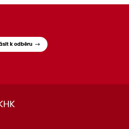
lásit k odběru
 KHK