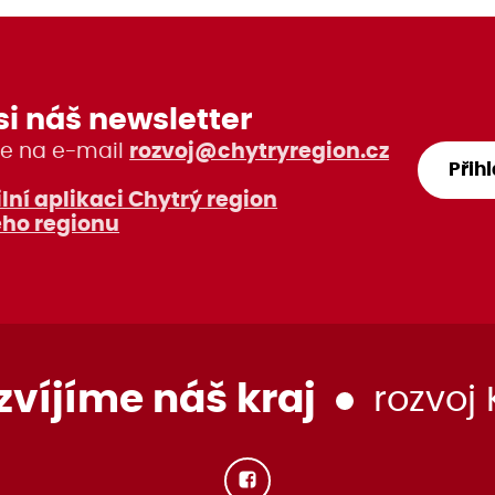
si náš newsletter
e na e-mail
rozvoj@chytryregion.cz
Přih
lní aplikaci Chytrý region
ho regionu
zvíjíme náš kraj
rozvoj