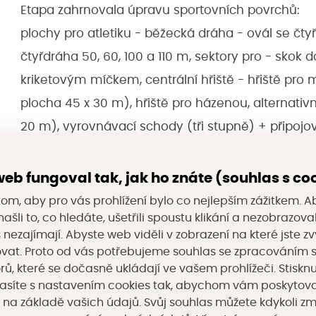
Etapa zahrnovala úpravu sportovních povrchů:
plochy pro atletiku - běžecká dráha - ovál se čt
čtyřdráha 50, 60, 100 a 110 m, sektory pro - skok d
kriketovým míčkem, centrální hřiště - hřiště pro m
plocha 45 x 30 m), hřiště pro házenou, alternati
20 m), vyrovnávací schody (tři stupně) + připojo
příprava území, terénní úpravy včetně zatravněn
realizovaných zpevněných povrchů (žlábky, vpusti
eb fungoval tak, jak ho znáte (souhlas s co
podpovrchová drenáž.
om, aby pro vás prohlížení bylo co nejlepším zážitkem. A
ašli to, co hledáte, ušetřili spoustu klikání a nezobrazo
s nezajímají. Abyste web viděli v zobrazení na které jste zv
Základní údaje
vat. Proto od vás potřebujeme souhlas se zpracováním 
, které se dočasně ukládají ve vašem prohlížeči. Stisknu
Příjemce
obec Ostroměř
asíte s nastavením cookies tak, abychom vám poskytova
Doba realizace
2021–2022
 na základě vašich údajů. Svůj souhlas můžete kdykoli z