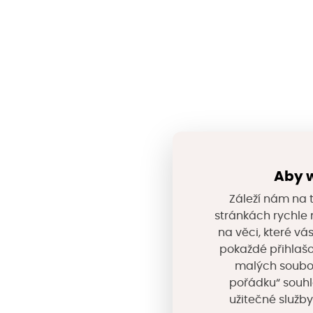
Aby w
Záleží nám na t
stránkách rychle n
na věci, které vá
pokaždé přihlašo
malých souborů
pořádku“ souhl
užitečné služby