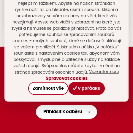
29. ročník konference ISSS
nejlepším zážitkem. Abyste na našich stránkách
Kongresové centrum Aldis, Hradec Králové
rychle našli to, co hledáte, ušetřili spoustu klikání a
nezobrazovaly se vám reklamy na věci, které vás
Detail události
nezajímají. Abyste web viděli v zobrazení na které jste
zvyklí a nemuseli se pokaždé přihlašovat. Proto od vás
potřebujeme souhlas se zpracováním souborů
cookies - malých souborů, které se dočasně ukládají
ve vašem prohlížeči. Stisknutím tlačítka „V pořádku“
souhlasíte s nastavením cookies tak, abychom vám
poskytovali smysluplné a užitečné služby na základě
vašich údajů. Svůj souhlas můžete kdykoli změnit na
Registrujte si náš newsletter
Více informací
stránce zpracování osobních údajů.
Nebo nám napište na e-mail
Spravovat cookies
rozvoj@chytryregion.cz
Zamítnout vše
V pořádku
Stáhněte si mobilní aplikaci Chytrý region
Facebook Chytrého regionu
Přihlásit k odběru