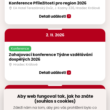
Konference Příležitosti pro region 2026
EA Hotel Tereziánský Dvůr, J. Koziny 336, Hradec Králové
Detail události
2. 11. 2026
Konference
Zahajovací konference Týdne vzdělávání
dospělých 2026
Hradec Králové
Detail události
17
.
-
18. 5. 2027
Aby web fungoval tak, jak ho znáte
(souhlas s cookies)
Konference
Záleží nám na tom, aby pro vás prohlížení bylo co