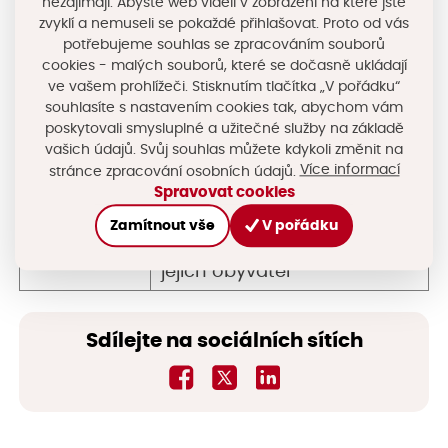
nezajímají. Abyste web viděli v zobrazení na které jste
Celkové
zvyklí a nemuseli se pokaždé přihlašovat. Proto od vás
5,3 mil. Kč (schváleno)
potřebujeme souhlas se zpracováním souborů
způsobilé
10,8 mil. Kč (skutečnost)
cookies - malých souborů, které se dočasně ukládají
výdaje
ve vašem prohlížeči. Stisknutím tlačítka „V pořádku“
souhlasíte s nastavením cookies tak, abychom vám
- z toho
780 tis. Kč (dotační fond
poskytovali smysluplné a užitečné služby na základě
krajská
Královéhradeckého kraje)
vašich údajů. Svůj souhlas můžete kdykoli změnit na
dotace
Více informací
stránce zpracování osobních údajů.
Spravovat cookies
Modernizace budovy OÚ a
vytvoření véceúčelového
Zamítnout vše
V pořádku
Cíl projektu
objektu pro potřeby obce a
jejich obyvatel
Sdílejte na sociálních sítích