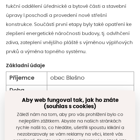
fukční oddělení úřednické a bytové části a stavební
úpravy I.poschodí a provedení nové střešní
konstrukce. Součástí první etapy byly také opatření ke
zlepšení energetické náročnosti budovy, tj. odvlhčení
zdiva, zateplení vnějšího pláště s výměnou výplňových
prvků a výměna topného systému.
Základní údaje
Příjemce
obec Blešno
Doba
2021–2022
realizace
Aby web fungoval tak, jak ho znáte
(souhlas s cookies)
Místo
Blešno (okres Hradec
Záleží nám na tom, aby pro vás prohlížení bylo co
realizace
Králové)
nejlepším zážitkem. Abyste na našich stránkách
rychle našli to, co hledáte, ušetřili spoustu klikání a
Program obnovy venkova
Program
nezobrazovaly se vám reklamy na věci, které vás
(2021)