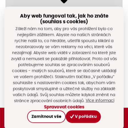
Aby web fungoval tak, jak ho znáte
(souhlas s cookies)
Záleží nám na tom, aby pro vás prohlížení bylo co
nejlepším zážitkem. Abyste na našich stránkách
+
rychle našli to, co hledáte, ušetřili spoustu klikání a
−
nezobrazovaly se vám reklamy na věci, které vás
nezajímají. Abyste web viděli v zobrazení na které jste
© Seznam.cz a.s. a další
zvyklí a nemuseli se pokaždé přihlašovat. Proto od vás
potřebujeme souhlas se zpracováním souborů
cookies - malých souborů, které se dočasně ukládají
Sdílejte na sociálních sítích
ve vašem prohlížeči. Stisknutím tlačítka „V pořádku“
souhlasíte s nastavením cookies tak, abychom vám
poskytovali smysluplné a užitečné služby na základě
vašich údajů. Svůj souhlas můžete kdykoli změnit na
Více informací
stránce zpracování osobních údajů.
Spravovat cookies
Zamítnout vše
V pořádku