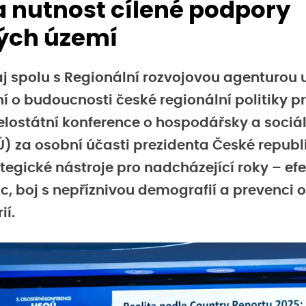
a nutnost cílené podpory
ých území
j spolu s Regionální rozvojovou agenturou
í o budoucnosti české regionální politiky p
elostátní konference o hospodářsky a soci
 za osobní účasti prezidenta České republi
ategické nástroje pro nadcházející roky – efe
tic, boj s nepříznivou demografií a prevenci 
ií.