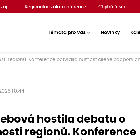
stuj
Regionální stálá konference
Chytrá řešení
Témata pro vás
Novinky
Kal
ti regionů. Konference potvrdila nutnost cílené podpory 
 2026 10:44
ebová hostila debatu o
osti regionů. Konference