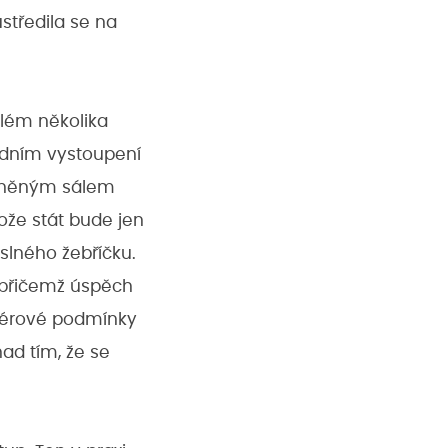
středila se na
blém několika
odním vystoupení
aplněným sálem
ože stát bude jen
slného žebříčku.
, přičemž úspěch
 férové podmínky
nad tím, že se