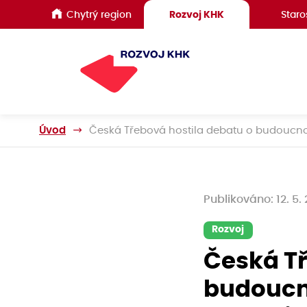
Chytrý region
Rozvoj KHK
Staro
Úvod
Česká Třebová hostila debatu o budoucnos
Publikováno: 12. 5.
Rozvoj
Česká Tř
budoucn