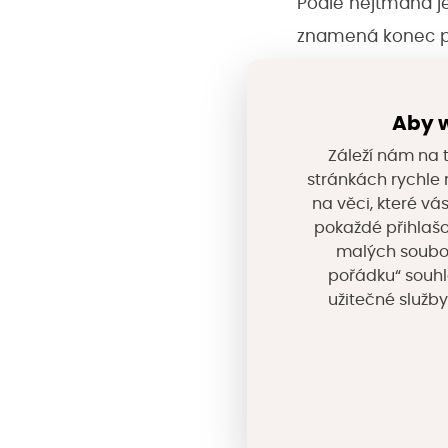
Podle hejtmana je
znamená konec pl
místech, kde mají
pro místní rozvoj 
Aby w
vyjednávání o bu
Záleží nám na t
požadavky patří d
stránkách rychle n
na věci, které vá
pokaždé přihlašo
Demografické tren
malých souborů
zdravotnických in
pořádku“ souhl
trpí stárnutím p
užitečné služby
cílené podpory in
v konečném důsle
V rámci odborných 