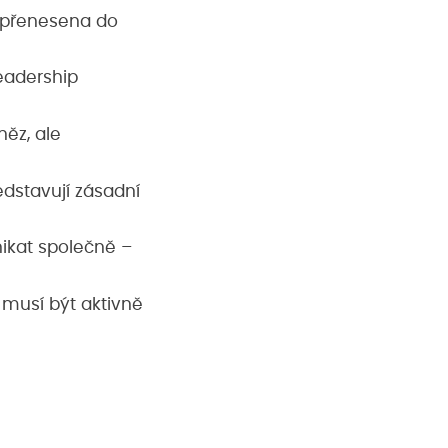
 přenesena do
leadership
ěz, ale
edstavují zásadní
nikat společně –
 musí být aktivně