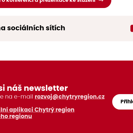
 o konferenci a prezentace ke stažení
na sociálních sítích
si náš newsletter
e na e-mail
rozvoj@chytryregion.cz
Přih
lní aplikaci Chytrý region
ho regionu