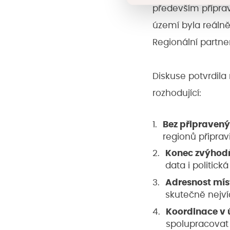
především přípra
území byla reálně
Regionální partne
Diskuse potvrdil
rozhodující:
Bez připravený
regionů připrav
Konec zvýhodň
data i politic
Adresnost mís
skutečně nejví
Koordinace v 
spolupracovat 