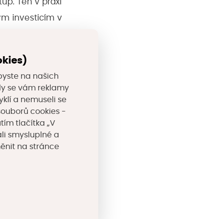
up. Ten v praxi
m investicím v
 z Ministerstva
dili, že
okies)
 Mezi klíčové
byste na našich
právy.
valy se vám reklamy
yklí a nemuseli se
souborů cookies -
z Ústavu
tím tlačítka „V
žená území nejvíce
li smysluplné a
kých měst. Bez
měnit na stránce
stagnace, která
oje. Patří mezi ně