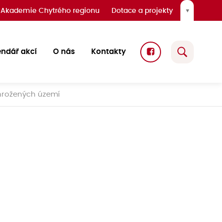
Akademie Chytrého regionu
Dotace a projekty
▼
endář akcí
O nás
Kontakty
ohrožených území