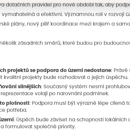
va dotačních pravidel pro nové období tak, aby pod
 vymahatelná a efektivní. Významnou roli v rozvoji ú
rské plány, nový pilíř koordinace mezi krajem a sam
a několik zásadních směrů, které budou pro budoucno
ch projektů se podpora do území nedostane
: Právě
it kvalitní projekty bude rozhodovat o jejich úspěchu.
ování silnějších
: Současný systém nesmí prohlubo
ká reprezentace volají po narovnání podmínek.
to plošnosti
: Podpora musí být výrazně lépe cílená t
ce potřeba.
území
: Úspěch bude záviset na schopnosti lokálních 
a formulovat společné priority.