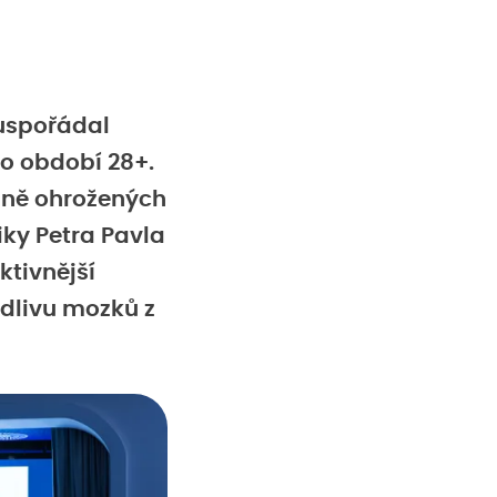
 uspořádal
ro období 28+.
álně ohrožených
ky Petra Pavla
ktivnější
odlivu mozků z