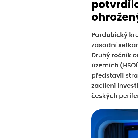
potvrdil
ohrožen
Pardubický kra
zásadní setkán
Druhý ročník c
územích (HSOÚ)
představil str
zacílení inves
českých perifer