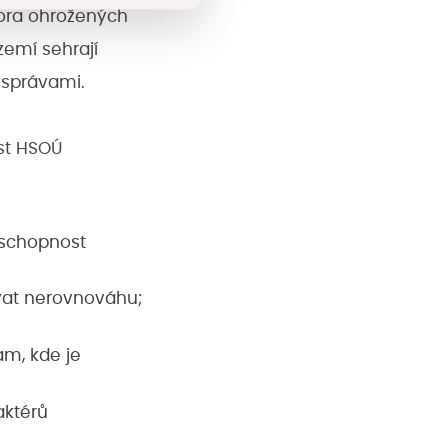
pora ohrožených
zemí sehrají
osprávami.
st HSOÚ
 schopnost
vat nerovnováhu;
am, kde je
aktérů