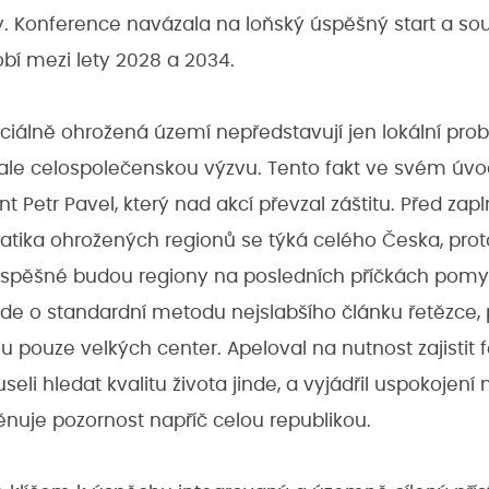
. Konference navázala na loňský úspěšný start a sou
í mezi lety 2028 a 2034.
iálně ohrožená území nepředstavují jen lokální pro
 ale celospolečenskou výzvu. Tento fakt ve svém úv
ent Petr Pavel, který nad akcí převzal záštitu. Před z
atika ohrožených regionů se týká celého Česka, prot
 úspěšné budou regiony na posledních příčkách pomy
jde o standardní metodu nejslabšího článku řetězce
 pouze velkých center. Apeloval na nutnost zajistit
seli hledat kvalitu života jinde, a vyjádřil uspokojení 
nuje pozornost napříč celou republikou.