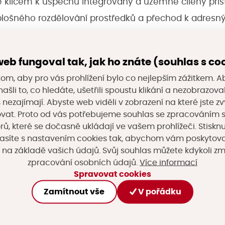
 klíčem k úspěchu integrovaný a územně cílený příst
ošného rozdělování prostředků a přechod k adresný
 nejvyšší přínos pro místní obyvatele. Zuzana Mrázová
a další experti z Ministerstva průmyslu a obchodu potvr
eb fungoval tak, jak ho znáte (souhlas s co
doucí podobě evropské podpory jsou v plném proudu.
om, aby pro vás prohlížení bylo co nejlepším zážitkem. A
ebyrokratizace a větší pravomoci pro krajské samos
ašli to, co hledáte, ušetřili spoustu klikání a nezobrazo
s nezajímají. Abyste web viděli v zobrazení na které jste zv
vat. Proto od vás potřebujeme souhlas se zpracováním 
dy, které na konferenci prezentoval Ladislav Dušek 
, které se dočasně ukládají ve vašem prohlížeči. Stisknu
formací a statistiky ČR, jasně ukazují, že právě ohro
asíte s nastavením cookies tak, abychom vám poskytova
opulace a odchodem mladých lidí do úspěšnějších vel
 na základě vašich údajů. Svůj souhlas můžete kdykoli z
Více informací
zpracování osobních údajů.
frastruktury, bydlení a školství hrozí těmto regionům 
Spravovat cookies
dku zatíží veřejné rozpočty celé země.
Zamítnout vše
V pořádku
panelů řečníci definovali několik hlavních pilířů rozv