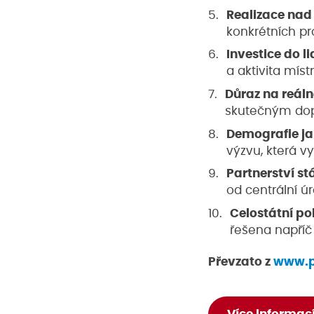
Realizace nad
konkrétních pro
Investice do l
a aktivita míst
Důraz na reál
skutečným dopa
Demografie ja
výzvu, která v
Partnerství st
od centrální ú
Celostátní po
řešena napříč
Převzato z
www.p