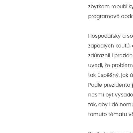
zbytkem republiky
programové obdob
Hospodářsky a soc
zapadlých koutů,
zdůraznil i prezid
uvedl, že problem
tak úspěšný, jak
Podle prezidenta 
nesmí být výsadou
tak, aby lidé nemu
tomuto tématu vě