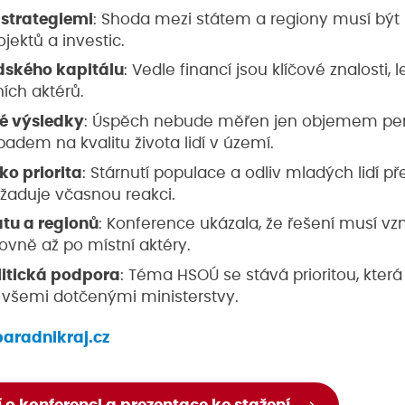
 strategiemi
: Shoda mezi státem a regiony musí být
jektů a investic.
idského kapitálu
: Vedle financí jsou klíčové znalosti, 
ních aktérů.
né výsledky
: Úspěch nebude měřen jen objemem pen
dem na kvalitu života lidí v území.
ko priorita
: Stárnutí populace a odliv mladých lidí př
yžaduje včasnou reakci.
átu a regionů
: Konference ukázala, že řešení musí vz
rovně až po místní aktéry.
litická podpora
: Téma HSOÚ se stává prioritou, která
 všemi dotčenými ministerstvy.
aradnikraj.cz