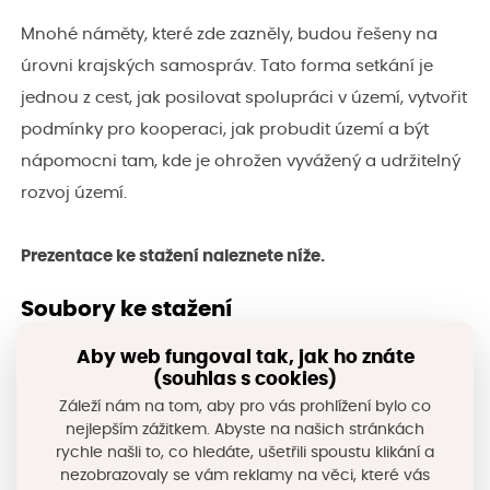
Mnohé náměty, které zde zazněly, budou řešeny na
úrovni krajských samospráv. Tato forma setkání je
jednou z cest, jak posilovat spolupráci v území, vytvořit
podmínky pro kooperaci, jak probudit území a být
nápomocni tam, kde je ohrožen vyvážený a udržitelný
rozvoj území.
Prezentace ke stažení naleznete níže.
Soubory ke stažení
Aby web fungoval tak, jak ho znáte
Kopidlno_závěry.pdf
(souhlas s cookies)
Záleží nám na tom, aby pro vás prohlížení bylo co
Stáhnout
nejlepším zážitkem. Abyste na našich stránkách
rychle našli to, co hledáte, ušetřili spoustu klikání a
CIRI_Analýza_území.pdf
nezobrazovaly se vám reklamy na věci, které vás