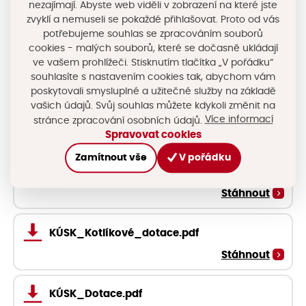
nezajímají. Abyste web viděli v zobrazení na které jste
Stáhnout
zvyklí a nemuseli se pokaždé přihlašovat. Proto od vás
potřebujeme souhlas se zpracováním souborů
cookies - malých souborů, které se dočasně ukládají
KÚSK_Analýza_území.pdf
ve vašem prohlížeči. Stisknutím tlačítka „V pořádku“
Stáhnout
souhlasíte s nastavením cookies tak, abychom vám
poskytovali smysluplné a užitečné služby na základě
vašich údajů. Svůj souhlas můžete kdykoli změnit na
KÚSK_Analýza_území_2.pdf
Více informací
stránce zpracování osobních údajů.
Stáhnout
Spravovat cookies
Zamítnout vše
V pořádku
KÚSK_Podnikatelé.pdf
Stáhnout
KÚSK_Kotlíkové_dotace.pdf
Stáhnout
KÚSK_Dotace.pdf