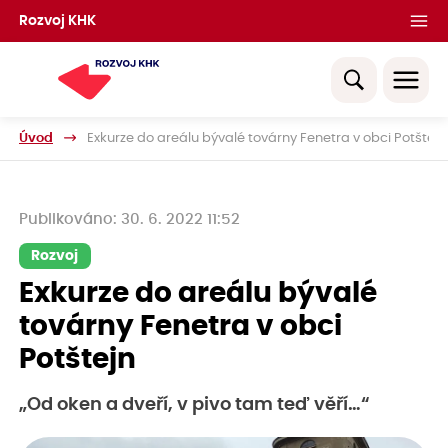
Rozvoj KHK
Úvod
Exkurze do areálu bývalé továrny Fenetra v obci Potštejn
Publikováno: 30. 6. 2022 11:52
Rozvoj
Exkurze do areálu bývalé
továrny Fenetra v obci
Potštejn
„Od oken a dveří, v pivo tam teď věří…“