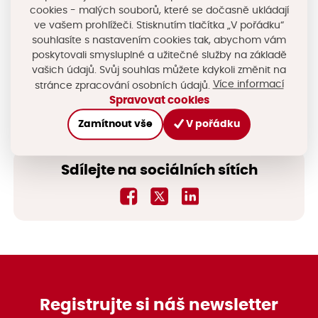
cookies - malých souborů, které se dočasně ukládají
opuštěná vlečka tak znovu našla smysluplné využití,
ve vašem prohlížeči. Stisknutím tlačítka „V pořádku“
stejně jako celý areál bývalé Fenetry.
souhlasíte s nastavením cookies tak, abychom vám
poskytovali smysluplné a užitečné služby na základě
vašich údajů. Svůj souhlas můžete kdykoli změnit na
Více informací
stránce zpracování osobních údajů.
Stránky pivovaru
www.pivovarclock.cz
Spravovat cookies
Fenetra
Zamítnout vše
V pořádku
Sdílejte na sociálních sítích
Registrujte si náš newsletter