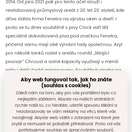
2014. Od jara 2021 pak pro tento účel slouží i
revitalizovaný průmyslový areál z 20. let 20. století, kde
dříve sídlila firma Fenetra na výrobu oken a dveří. I
proto se tu dnes souběžně s pivy Clock vaří též
speciálně dokvašovaná piva pod značkou Fenetra,
přičemž varnu mají obě výrobní řady společnou. Azyl
pro několik tanků našel v areálu rovněž „létající
pivovar“ Chroust a volné kapacity využívají v menší
míře i další české minipivovary. Souběžná výroba na
dvou místech se ukázala jako neefektivní, proto na
Aby web fungoval tak, jak ho znáte
(souhlas s cookies)
jaře 2022 vznikla z původního pivovaru pod zámkem
Záleží nám na tom, aby pro vás prohlížení bylo co
stylová kapacitní pivnice. A že se daří, potvrzuje i
nejlepším zážitkem. Abyste na našich stránkách
plynule stoupající výstav pivovaru, který v roce 2021
rychle našli to, co hledáte, ušetřili spoustu klikání a
nezobrazovaly se vám reklamy na věci, které vás
činil 7500 hl. Provozovatelé pivovaru zaslouží velké
nezajímají. Abyste web viděli v zobrazení na které jste
plus i za příkladné zapojení železnice, s jejíž pomocí je
zvyklí a nemuseli se pokaždé přihlašovat. Proto od vás
zajišťována část dodávek a expedice. Dlouho
potřebujeme souhlas se zpracováním souborů