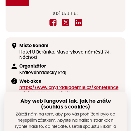
SDÍLEJTE:
Místo konání
Hotel U Beránka, Masarykovo náměstí 74,
Náchod
Organizátor
Královéhradecký kraj
Web akce
https://www.chytraakademie.cz/konference
-dobra-praxe-v-obcich
Aby web fungoval tak, jak ho znáte
(souhlas s cookies)
Sdílejte na sociálních sítích
Záleží nám na tom, aby pro vás prohlížení bylo co
nejlepším zážitkem. Abyste na našich stránkách
rychle našli to, co hledáte, ušetřili spoustu klikání a