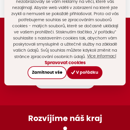
nezobrazovaly se vám reklamy na věci, které vás
nezajímají. Abyste web viděli v zobrazení na které jste
zvyklí a nemuseli se pokaždé přihlašovat. Proto od vás
potřebujeme souhlas se zpracováním souborů
cookies - malých souborů, které se dočasně ukládají
ve vašem prohlížeči. Stisknutím tlačítka „V pořádku“
Registrujte si náš newsletter
souhlasíte s nastavením cookies tak, abychom vám
poskytovali smysluplné a užitečné služby na základě
Nebo nám napište na e-mail
vašich údajů. Svůj souhlas můžete kdykoli změnit na
rozvoj@chytryregion.cz
Více informací
stránce zpracování osobních údajů.
Stáhněte si mobilní aplikaci Chytrý region
Spravovat cookies
Facebook Chytrého regionu
Zamítnout vše
V pořádku
Přihlásit k odběru
Rozvíjíme náš kraj