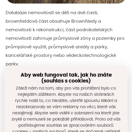
Databáze nemovitostí se dělí na dvě časti,
brownfieldová část obsahuje Brownfiledy a
nemovitosti k rekonstrukci, část podnikatelských
nemovitostí zahrnuje průmyslové zóny a pozemky pro
průmyslové využití, průmyslové areály a parky,
kancelářské prostory nebo vědeckotechnologické
parky.
Aby web fungoval tak, jak ho znáte
Do databáze nemovitostí mohou registrovat své
(souhlas s cookies)
lokality Vlastníci nemovitostí a brownfieldů. Vhodnou
Záleží nám na tom, aby pro vás prohlížení bylo co
nejlepším zážitkem. Abyste na našich stránkách
lokalitu si je schopný vyhledat dle svých požadavků
rychle našli to, co hledáte, ušetřili spoustu klikání a
potenciální investor (jak zahraniční, tak i firma, která
nezobrazovaly se vám reklamy na věci, které vás
již v ČR působí). V neposlední řadě je Databáze
nezajímají. Abyste web viděli v zobrazení na které jste
zvyklí a nemuseli se pokaždé přihlašovat. Proto od vás
nemovitostí důležitým nástrojem pro zástupce
potřebujeme souhlas se zpracováním souborů
resortů/ministerstev a regionální partnery (kraje,
cookies - malých souborů, které se dočasně ukládají