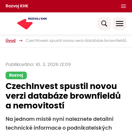
Rozvoj KHK
Úvod
CzechInvest spustil novou verzi databáze brownfieldů a 
Publikováno: 10. 3. 2026 12:09
Rozvoj
CzechInvest spustil novou
verzi databáze brownfieldů
a nemovitostí
Na jednom místě nyní naleznete detailní
technické informace o podnikatelských