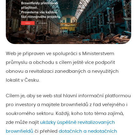
Web je připraven ve spolupráci s Ministerstvem
průmyslu a obchodu s cílem ještě více podpořit
obnovu a revitalizaci zanedbaných a nevyužitých
lokalit v Česku.
Cílem je, aby se web stal hlavní informační platformou
pro investory a majitele brownfieldů z řad veřejného i
soukromého sektoru. Každý, koho toto téma zajímá,
zde může najít
ukázky úspěšně revitalizovaných
brownfieldů
či přehled
dotačních a nedotačních