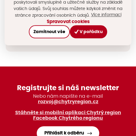
najdete na
poskytovali smysluplné a užitečné služby na základě
adrese
vašich údajů. Svůj souhlas můžete kdykoli změnit na
Více informací
stránce zpracování osobních údajů.
Spravovat cookies
Sdílejte na sociálních sítích
Zamítnout vše
V pořádku
Registrujte si náš newsletter
Nebo nám napište na e-mail
rozvoj@chytryregion.cz
Stáhněte si mobilní aplikaci Chytrý region
Facebook Chytrého regionu
Přihlásit k odběru