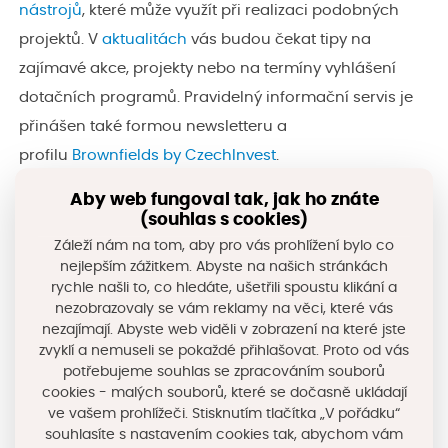
nástrojů
, které může využít při realizaci podobných
projektů. V
aktualitách
vás budou čekat tipy na
zajímavé akce, projekty nebo na termíny vyhlášení
dotačních programů. Pravidelný informační servis je
přinášen také formou newsletteru a
profilu
Brownfields by CzechInvest
.
Aby web fungoval tak, jak ho znáte
Součástí webu je i
Národní databáze brownfieldů
,
(souhlas s cookies)
která aktuálně obsahuje více než 4 tisíce lokalit.
Záleží nám na tom, aby pro vás prohlížení bylo co
Zajímají vás další čísla o počtech brownfieldů napříč
nejlepším zážitkem. Abyste na našich stránkách
rychle našli to, co hledáte, ušetřili spoustu klikání a
regiony ČR? Pak se určitě podívejte na
nejnovější
nezobrazovaly se vám reklamy na věci, které vás
statistiku
.
nezajímají. Abyste web viděli v zobrazení na které jste
zvyklí a nemuseli se pokaždé přihlašovat. Proto od vás
potřebujeme souhlas se zpracováním souborů
Nový portál
cookies - malých souborů, které se dočasně ukládají
věnující se rozvoji
ve vašem prohlížeči. Stisknutím tlačítka „V pořádku“
www.brownfieldy.cz
brownfieldů
souhlasíte s nastavením cookies tak, abychom vám