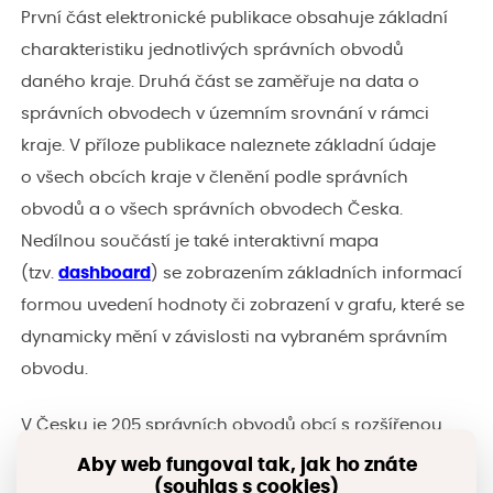
První část elektronické publikace obsahuje základní
charakteristiku jednotlivých správních obvodů
daného kraje. Druhá část se zaměřuje na data o
správních obvodech v územním srovnání v rámci
kraje. V příloze publikace naleznete základní údaje
o všech obcích kraje v členění podle správních
obvodů a o všech správních obvodech Česka.
Nedílnou součástí je také interaktivní mapa
(tzv.
dashboard
) se zobrazením základních informací
formou uvedení hodnoty či zobrazení v grafu, které se
dynamicky mění v závislosti na vybraném správním
obvodu.
V Česku je 205 správních obvodů obcí s rozšířenou
působností (SO ORP), které jsou velmi diverzifikované
Aby web fungoval tak, jak ho znáte
(souhlas s cookies)
a jejich vzájemné porovnání není jednouché. Při