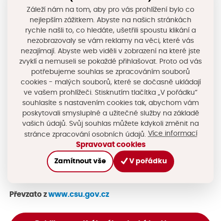
Záleží nám na tom, aby pro vás prohlížení bylo co
prezentaci dat o správních obvodech vychází ČSÚ ze
nejlepším zážitkem. Abyste na našich stránkách
sumarizace dostupných údajů za jednotlivé spádové
rychle našli to, co hledáte, ušetřili spoustu klikání a
obce dle územního vymezení správních obvodů k 1.
nezobrazovaly se vám reklamy na věci, které vás
nezajímají. Abyste web viděli v zobrazení na které jste
lednu 2024. Všechny údaje z předchozích let byly
zvyklí a nemuseli se pokaždé přihlašovat. Proto od vás
přepočteny na územní strukturu platnou v roce 2024. K
potřebujeme souhlas se zpracováním souborů
cookies - malých souborů, které se dočasně ukládají
nejvýznamnějším datovým zdrojům, zohledňujícím
ve vašem prohlížeči. Stisknutím tlačítka „V pořádku“
podrobný územní pohled, patří sčítání lidu, domů a
souhlasíte s nastavením cookies tak, abychom vám
bytů. Využity byly i další databáze, z nichž lze provádět
poskytovali smysluplné a užitečné služby na základě
vašich údajů. Svůj souhlas můžete kdykoli změnit na
výběry dat v nejrůznějších kombinacích a v různých
Více informací
stránce zpracování osobních údajů.
územních členěních. ČSÚ věří, že tato publikace
Spravovat cookies
přispěje k uspokojení značné poptávky po regionálně
Zamítnout vše
V pořádku
členěných datech.
Převzato z
www.csu.gov.cz