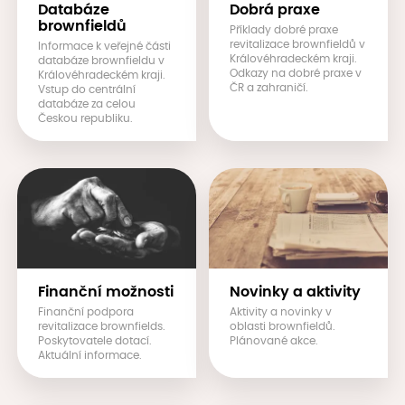
Databáze
Dobrá praxe
brownfieldů
Příklady dobré praxe
revitalizace brownfieldů v
Informace k veřejné části
Královéhradeckém kraji.
databáze brownfieldu v
Odkazy na dobré praxe v
Královéhradeckém kraji.
ČR a zahraničí.
Vstup do centrální
databáze za celou
Českou republiku.
Finanční možnosti
Novinky a aktivity
Finanční podpora
Aktivity a novinky v
revitalizace brownfields.
oblasti brownfieldů.
Poskytovatele dotací.
Plánované akce.
Aktuální informace.