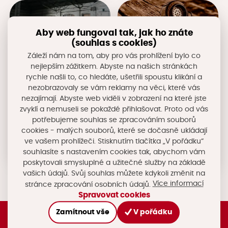
Aby web fungoval tak, jak ho znáte
(souhlas s cookies)
Záleží nám na tom, aby pro vás prohlížení bylo co
nejlepším zážitkem. Abyste na našich stránkách
Regionální
Kontakty na RBJ
rychle našli to, co hledáte, ušetřili spoustu klikání a
brownfieldová
Zde naleznete kontaktní
jednotka
nezobrazovaly se vám reklamy na věci, které vás
informace na zástupce
Regionální brownfieldové
nezajímají. Abyste web viděli v zobrazení na které jste
Činnosti Regionální
jednotky.
brownfieldové jednotky.
zvyklí a nemuseli se pokaždé přihlašovat. Proto od vás
Složení Regionální
potřebujeme souhlas se zpracováním souborů
brownfieldové jednotky.
cookies - malých souborů, které se dočasně ukládají
Jednání Regionální
brownfieldové jednotky.
ve vašem prohlížeči. Stisknutím tlačítka „V pořádku“
Základní dokumenty.
souhlasíte s nastavením cookies tak, abychom vám
poskytovali smysluplné a užitečné služby na základě
vašich údajů. Svůj souhlas můžete kdykoli změnit na
Více informací
stránce zpracování osobních údajů.
Spravovat cookies
Zamítnout vše
V pořádku